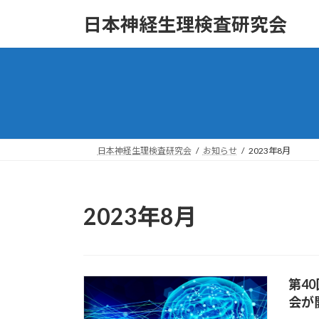
コ
ナ
日本神経生理検査研究会
ン
ビ
テ
ゲ
ン
ー
ツ
シ
へ
ョ
ス
ン
キ
に
ッ
移
日本神経生理検査研究会
お知らせ
2023年8月
プ
動
2023年8月
第4
会が