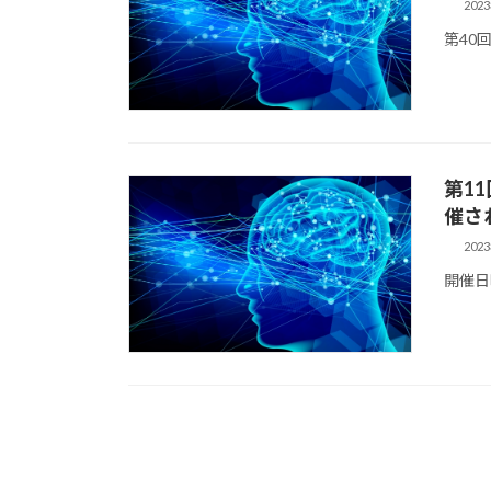
202
第40
第1
催さ
202
開催日時